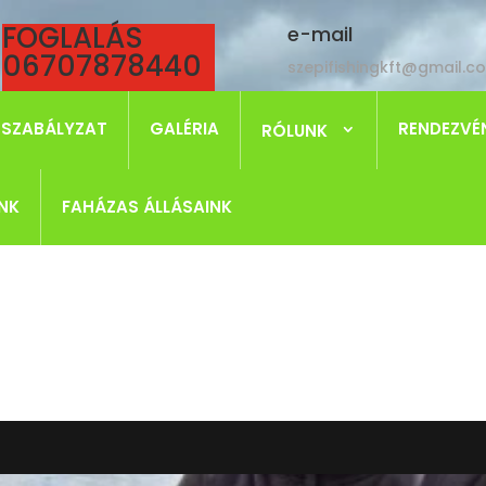
FOGLALÁS
e-mail

06707878440
szepifishingkft@gmail.c
 SZABÁLYZAT
GALÉRIA
RENDEZVÉ
RÓLUNK
NK
FAHÁZAS ÁLLÁSAINK