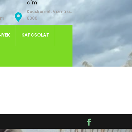
cím
Kecskemét, Vízmű u.,

om
6000
NYEK
KAPCSOLAT