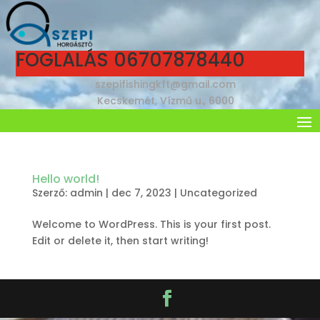
FOGLALÁS 06707878440
szepifishingkft@gmail.com
Kecskemét, Vízmű u., 6000
Hello world!
Szerző:
admin
|
dec 7, 2023
|
Uncategorized
Welcome to WordPress. This is your first post.
Edit or delete it, then start writing!